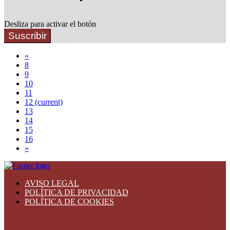
Desliza para activar el botón
Suscribir
«
8
9
10
11
12
(current)
13
14
15
16
»
AVISO LEGAL
POLÍTICA DE PRIVACIDAD
POLÍTICA DE COOKIES