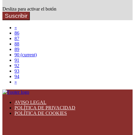
Desliza para activar el botón
Suscribir
«
86
87
88
89
90
(current)
91
92
93
94
»
AVISO LEGAL
POLÍTICA DE PRIVACIDAD
POLÍTICA DE COOKIES